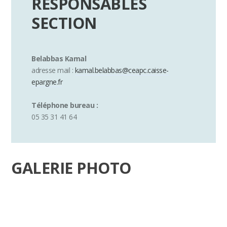
RESPONSABLES
SECTION
Belabbas Kamal
adresse mail :
kamal.belabbas@ceapc.caisse-
epargne.fr
Téléphone bureau :
05 35 31 41 64
GALERIE PHOTO