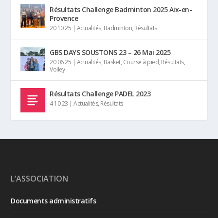
Résultats Challenge Badminton 2025 Aix-en-
Provence
20 10 25
|
Actualités
,
Badminton
,
Résultats
GBS DAYS SOUSTONS 23 – 26 Mai 2025
20 06 25
|
Actualités
,
Basket
,
Course à pied
,
Résultats
,
Volley
Résultats Challenge PADEL 2023
4 10 23
|
Actualités
,
Résultats
L’ASSOCIATION
Documents administratifs