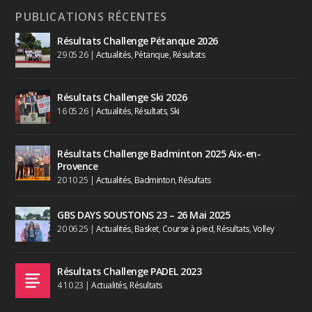
PUBLICATIONS RÉCENTES
Résultats Challenge Pétanque 2026
29 05 26
|
Actualités
,
Pétanque
,
Résultats
Résultats Challenge Ski 2026
16 05 26
|
Actualités
,
Résultats
,
Ski
Résultats Challenge Badminton 2025 Aix-en-
Provence
20 10 25
|
Actualités
,
Badminton
,
Résultats
GBS DAYS SOUSTONS 23 – 26 Mai 2025
20 06 25
|
Actualités
,
Basket
,
Course à pied
,
Résultats
,
Volley
Résultats Challenge PADEL 2023
4 10 23
|
Actualités
,
Résultats