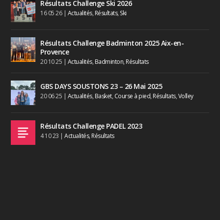
Résultats Challenge Ski 2026
16 05 26
|
Actualités
,
Résultats
,
Ski
Résultats Challenge Badminton 2025 Aix-en-
Provence
20 10 25
|
Actualités
,
Badminton
,
Résultats
GBS DAYS SOUSTONS 23 – 26 Mai 2025
20 06 25
|
Actualités
,
Basket
,
Course à pied
,
Résultats
,
Volley
Résultats Challenge PADEL 2023
4 10 23
|
Actualités
,
Résultats