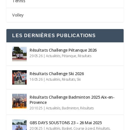
Tennis
Volley
LES DERNIÈRES PUBLICATIONS
Résultats Challenge Pétanque 2026
29 05 26
|
Actualités
,
Pétanque
,
Résultats
Résultats Challenge Ski 2026
16 05 26
|
Actualités
,
Résultats
,
Ski
Résultats Challenge Badminton 2025 Aix-en-
Provence
20 10 25
|
Actualités
,
Badminton
,
Résultats
GBS DAYS SOUSTONS 23 – 26 Mai 2025
20 06 25
|
Actualités
,
Basket
,
Course à pied
,
Résultats
,