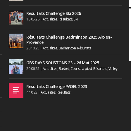
Résultats Challenge Ski 2026
16 05 26
|
Actualités
,
Résultats
,
Ski
Résultats Challenge Badminton 2025 Aix-en-
Provence
20 10 25
|
Actualités
,
Badminton
,
Résultats
GBS DAYS SOUSTONS 23 – 26 Mai 2025
20 06 25
|
Actualités
,
Basket
,
Course à pied
,
Résultats
,
Volley
Résultats Challenge PADEL 2023
4 10 23
|
Actualités
,
Résultats