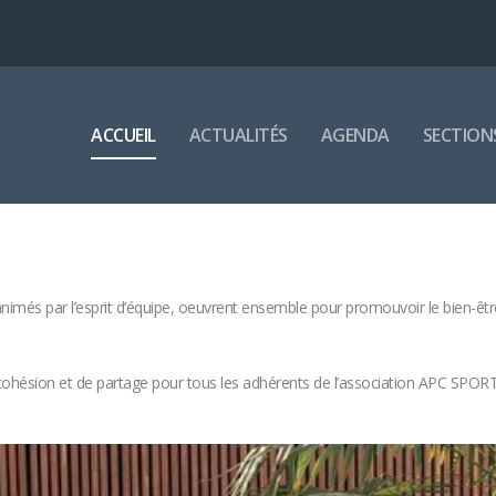
ACCUEIL
ACTUALITÉS
AGENDA
SECTION
més par l’esprit d’équipe, oeuvrent ensemble pour promouvoir le bien-être,
de cohésion et de partage pour tous les adhérents de l’association APC SPOR