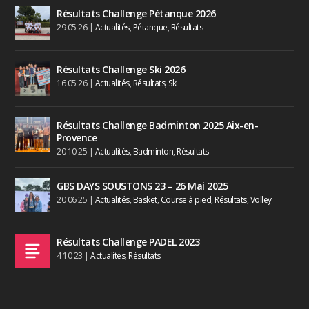
Résultats Challenge Pétanque 2026
29 05 26
|
Actualités
,
Pétanque
,
Résultats
Résultats Challenge Ski 2026
16 05 26
|
Actualités
,
Résultats
,
Ski
Résultats Challenge Badminton 2025 Aix-en-
Provence
20 10 25
|
Actualités
,
Badminton
,
Résultats
GBS DAYS SOUSTONS 23 – 26 Mai 2025
20 06 25
|
Actualités
,
Basket
,
Course à pied
,
Résultats
,
Volley
Résultats Challenge PADEL 2023
4 10 23
|
Actualités
,
Résultats