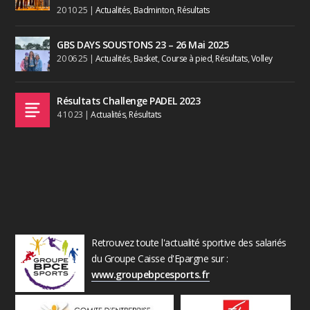
20 10 25
|
Actualités
,
Badminton
,
Résultats
GBS DAYS SOUSTONS 23 – 26 Mai 2025
20 06 25
|
Actualités
,
Basket
,
Course à pied
,
Résultats
,
Volley
Résultats Challenge PADEL 2023
4 10 23
|
Actualités
,
Résultats
Retrouvez toute l'actualité sportive des salariés
du Groupe Caisse d'Epargne sur :
www.groupebpcesports.fr