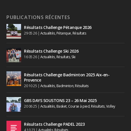
PUBLICATIONS RÉCENTES
Résultats Challenge Pétanque 2026
29 05 26
|
Actualités
,
Pétanque
,
Résultats
Résultats Challenge Ski 2026
16 05 26
|
Actualités
,
Résultats
,
Ski
Résultats Challenge Badminton 2025 Aix-en-
Provence
20 10 25
|
Actualités
,
Badminton
,
Résultats
GBS DAYS SOUSTONS 23 – 26 Mai 2025
20 06 25
|
Actualités
,
Basket
,
Course à pied
,
Résultats
,
Volley
Résultats Challenge PADEL 2023
4 10 23
|
Actualités
,
Résultats