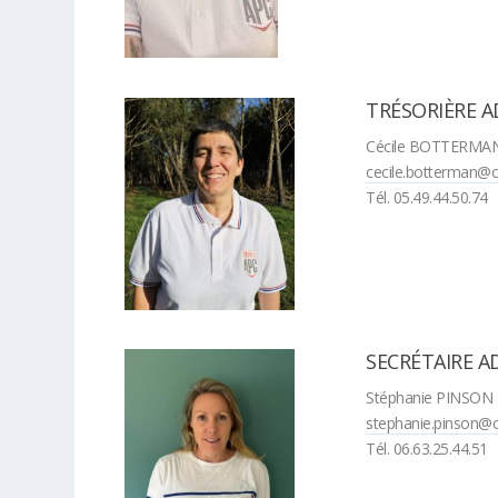
TRÉSORIÈRE A
Cécile BOTTERMA
cecile.botterman@c
Tél. 05.49.44.50.74
SECRÉTAIRE A
Stéphanie PINSON
stephanie.pinson@c
Tél. 06.63.25.44.51