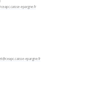
N
eapc.caisse-epargne.fr
elet@ceapc.caisse-epargne.fr