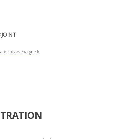
DJOINT
apc.caisse-epargne.fr
STRATION