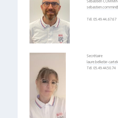
Sébastien COMMI
sebastien.commin@c
Tél. 05.49.44..67.67
Secrétaire
laure.belkebir-cart
Tél. 05.49.44.50.74