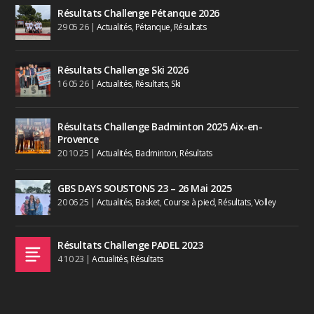
Résultats Challenge Pétanque 2026
29 05 26
|
Actualités
,
Pétanque
,
Résultats
Résultats Challenge Ski 2026
16 05 26
|
Actualités
,
Résultats
,
Ski
Résultats Challenge Badminton 2025 Aix-en-
Provence
20 10 25
|
Actualités
,
Badminton
,
Résultats
GBS DAYS SOUSTONS 23 – 26 Mai 2025
20 06 25
|
Actualités
,
Basket
,
Course à pied
,
Résultats
,
Volley
Résultats Challenge PADEL 2023
4 10 23
|
Actualités
,
Résultats