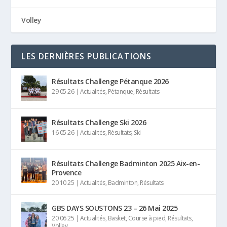
Volley
LES DERNIÈRES PUBLICATIONS
Résultats Challenge Pétanque 2026
29 05 26
|
Actualités
,
Pétanque
,
Résultats
Résultats Challenge Ski 2026
16 05 26
|
Actualités
,
Résultats
,
Ski
Résultats Challenge Badminton 2025 Aix-en-
Provence
20 10 25
|
Actualités
,
Badminton
,
Résultats
GBS DAYS SOUSTONS 23 – 26 Mai 2025
20 06 25
|
Actualités
,
Basket
,
Course à pied
,
Résultats
,
Volley