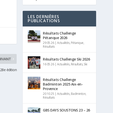
LES DERNIÈRES
PUBLICATIONS
Résultats Challenge
Pétanque 2026
29 05 26
|
Actualités
,
Pétanque
,
Résultats
UIVANT
Résultats Challenge Ski 2026
16 05 26
|
Actualités
,
Résultats
,
Ski
 28e édition
Résultats Challenge
Badminton 2025 Aix-en-
Provence
20 10 25
|
Actualités
,
Badminton
,
Résultats
GBS DAYS SOUSTONS 23 – 26