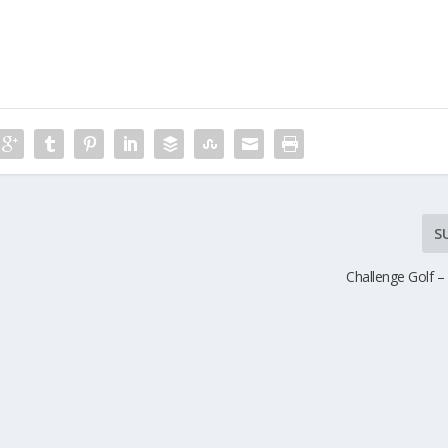
S
Challenge Golf –