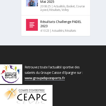
Mai 2025
20 06 25
|
Actualités
,
Basket
,
Course
à pied
,
Résultats
,
Volley
Résultats Challenge PADEL
2023
4 10 23
|
Actualités
,
Résultats
Retrouvez toute l'actualité sportive des
salariés du Groupe Caisse d'Epargne sur :
www.groupebpcesports.fr