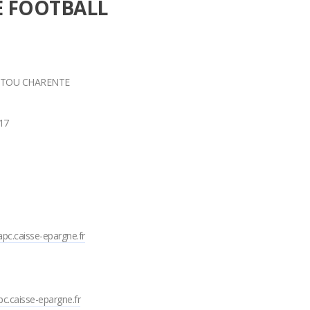
E FOOTBALL
OITOU CHARENTE
017
pc.caisse-epargne.fr
c.caisse-epargne.fr