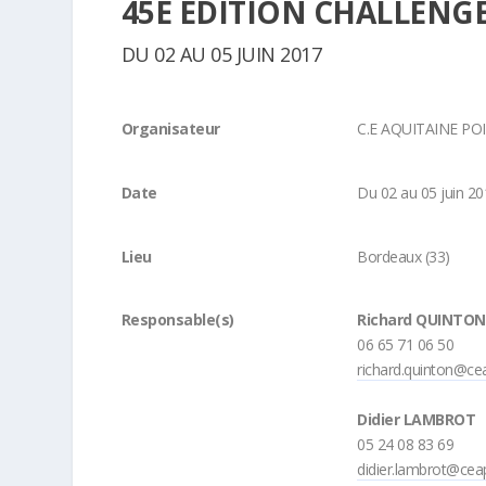
45E ÉDITION CHALLENG
DU 02 AU 05 JUIN 2017
Organisateur
C.E AQUITAINE P
Date
Du 02 au 05 juin 2
Lieu
Bordeaux (33)
Responsable(s)
Richard QUINTON
06 65 71 06 50
richard.quinton@cea
Didier LAMBROT
05 24 08 83 69
didier.lambrot@ceap