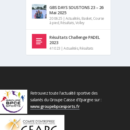
GBS DAYS SOUSTONS 23 – 26
Mai 2025
20 06 25
|
Actualités
,
Basket
,
Course
à pied
,
Résultats
,
Volley
Résultats Challenge PADEL
2023
4 10 23
|
Actualités
,
Résultats
Retrouvez toute l'actualité sportive des
salariés du Groupe Caisse d'Epargne sur :
www.groupebpcesports.fr