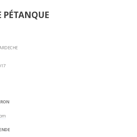
E PÉTANQUE
 ARDECHE
017
ARON
com
SENDE