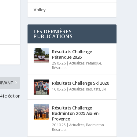
Volley
LES DERNIÈRES
PUBLICATIONS
Résultats Challenge
Pétanque 2026
29 05 26
|
Actualités
,
Pétanque
,
Résultats
UIVANT
Résultats Challenge Ski 2026
16 05 26
|
Actualités
,
Résultats
,
Ski
 41e édition
Résultats Challenge
Badminton 2025 Aix-en-
Provence
20 10 25
|
Actualités
,
Badminton
,
Résultats