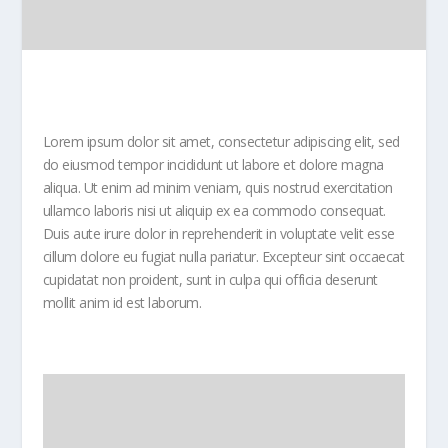
Lorem ipsum dolor sit amet, consectetur adipiscing elit, sed
do eiusmod tempor incididunt ut labore et dolore magna
aliqua. Ut enim ad minim veniam, quis nostrud exercitation
ullamco laboris nisi ut aliquip ex ea commodo consequat.
Duis aute irure dolor in reprehenderit in voluptate velit esse
cillum dolore eu fugiat nulla pariatur. Excepteur sint occaecat
cupidatat non proident, sunt in culpa qui officia deserunt
mollit anim id est laborum.