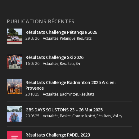
PUBLICATIONS RÉCENTES
Résultats Challenge Pétanque 2026
29 05 26
|
Actualités
,
Pétanque
,
Résultats
Résultats Challenge Ski 2026
16 05 26
|
Actualités
,
Résultats
,
Ski
Résultats Challenge Badminton 2025 Aix-en-
Provence
20 10 25
|
Actualités
,
Badminton
,
Résultats
GBS DAYS SOUSTONS 23 – 26 Mai 2025
20 06 25
|
Actualités
,
Basket
,
Course à pied
,
Résultats
,
Volley
Résultats Challenge PADEL 2023