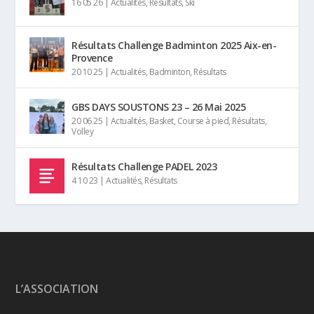
16 05 26
|
Actualités
,
Résultats
,
Ski
Résultats Challenge Badminton 2025 Aix-en-
Provence
20 10 25
|
Actualités
,
Badminton
,
Résultats
GBS DAYS SOUSTONS 23 – 26 Mai 2025
20 06 25
|
Actualités
,
Basket
,
Course à pied
,
Résultats
,
Volley
Résultats Challenge PADEL 2023
4 10 23
|
Actualités
,
Résultats
L’ASSOCIATION