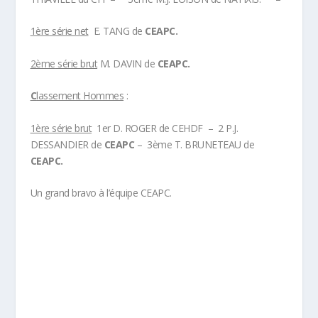
1
ère
série net
E. TANG de
CEAPC.
2
ème
série brut
M. DAVIN de
CEAPC.
C
lassement Hommes
:
1
ère
série brut
1er D. ROGER de CEHDF – 2 P.J.
DESSANDIER de
CEAPC
– 3ème T. BRUNETEAU de
CEAPC.
Un grand bravo à l’équipe CEAPC.
Plus d'info sur la discipline Golf