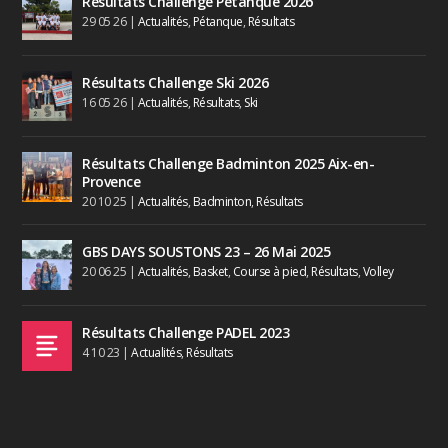
Résultats Challenge Pétanque 2026
29 05 26
|
Actualités
,
Pétanque
,
Résultats
Résultats Challenge Ski 2026
16 05 26
|
Actualités
,
Résultats
,
Ski
Résultats Challenge Badminton 2025 Aix-en-
Provence
20 10 25
|
Actualités
,
Badminton
,
Résultats
GBS DAYS SOUSTONS 23 – 26 Mai 2025
20 06 25
|
Actualités
,
Basket
,
Course à pied
,
Résultats
,
Volley
Résultats Challenge PADEL 2023
4 10 23
|
Actualités
,
Résultats