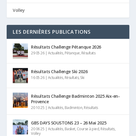
Volley
LES DERNIÈRES PUBLICATIONS
Résultats Challenge Pétanque 2026
29 05 26
|
Actualités
,
Pétanque
,
Résultats
Résultats Challenge Ski 2026
16 05 26
|
Actualités
,
Résultats
,
Ski
Résultats Challenge Badminton 2025 Aix-en-
Provence
20 10 25
|
Actualités
,
Badminton
,
Résultats
GBS DAYS SOUSTONS 23 – 26 Mai 2025
20 06 25
|
Actualités
,
Basket
,
Course à pied
,
Résultats
,
Volley