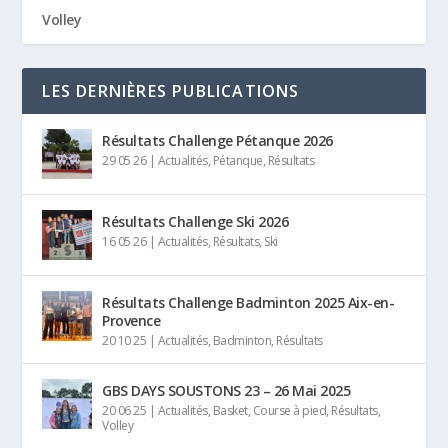
Volley
LES DERNIÈRES PUBLICATIONS
Résultats Challenge Pétanque 2026
29 05 26
|
Actualités
,
Pétanque
,
Résultats
Résultats Challenge Ski 2026
16 05 26
|
Actualités
,
Résultats
,
Ski
Résultats Challenge Badminton 2025 Aix-en-
Provence
20 10 25
|
Actualités
,
Badminton
,
Résultats
GBS DAYS SOUSTONS 23 – 26 Mai 2025
20 06 25
|
Actualités
,
Basket
,
Course à pied
,
Résultats
,
Volley