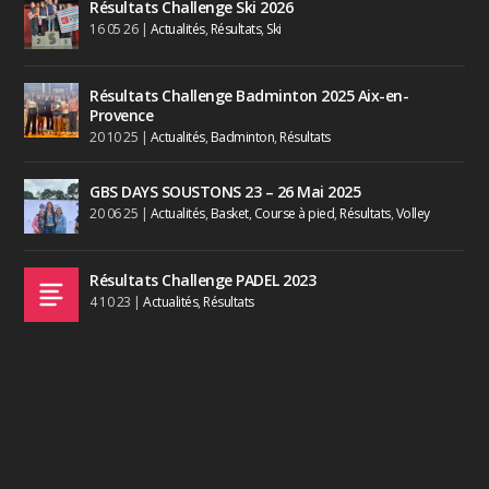
Résultats Challenge Ski 2026
16 05 26
|
Actualités
,
Résultats
,
Ski
Résultats Challenge Badminton 2025 Aix-en-
Provence
20 10 25
|
Actualités
,
Badminton
,
Résultats
GBS DAYS SOUSTONS 23 – 26 Mai 2025
20 06 25
|
Actualités
,
Basket
,
Course à pied
,
Résultats
,
Volley
Résultats Challenge PADEL 2023
4 10 23
|
Actualités
,
Résultats