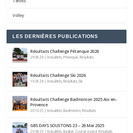
Tennis
Volley
LES DERNIÈRES PUBLICATIONS
Résultats Challenge Pétanque 2026
29 05 26
|
Actualités
,
Pétanque
,
Résultats
Résultats Challenge Ski 2026
16 05 26
|
Actualités
,
Résultats
,
Ski
Résultats Challenge Badminton 2025 Aix-en-
Provence
20 10 25
|
Actualités
,
Badminton
,
Résultats
GBS DAYS SOUSTONS 23 – 26 Mai 2025
20 06 25
|
Actualités
,
Basket
,
Course à pied
,
Résultats
,