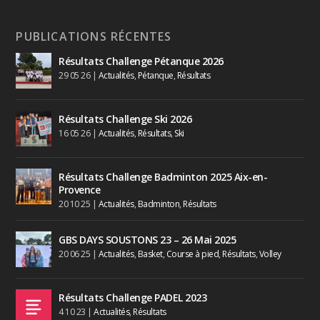
PUBLICATIONS RÉCENTES
Résultats Challenge Pétanque 2026
29 05 26
|
Actualités
,
Pétanque
,
Résultats
Résultats Challenge Ski 2026
16 05 26
|
Actualités
,
Résultats
,
Ski
Résultats Challenge Badminton 2025 Aix-en-
Provence
20 10 25
|
Actualités
,
Badminton
,
Résultats
GBS DAYS SOUSTONS 23 – 26 Mai 2025
20 06 25
|
Actualités
,
Basket
,
Course à pied
,
Résultats
,
Volley
Résultats Challenge PADEL 2023
4 10 23
|
Actualités
,
Résultats