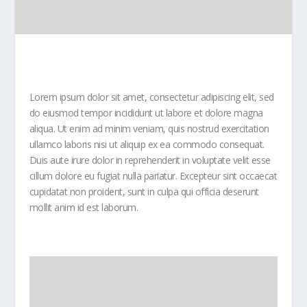
Lorem ipsum dolor sit amet, consectetur adipiscing elit, sed
do eiusmod tempor incididunt ut labore et dolore magna
aliqua. Ut enim ad minim veniam, quis nostrud exercitation
ullamco laboris nisi ut aliquip ex ea commodo consequat.
Duis aute irure dolor in reprehenderit in voluptate velit esse
cillum dolore eu fugiat nulla pariatur. Excepteur sint occaecat
cupidatat non proident, sunt in culpa qui officia deserunt
mollit anim id est laborum.