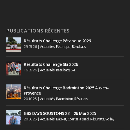
PUBLICATIONS RÉCENTES
Résultats Challenge Pétanque 2026
29 05 26
|
Actualités
,
Pétanque
,
Résultats
Résultats Challenge Ski 2026
16 05 26
|
Actualités
,
Résultats
,
Ski
Résultats Challenge Badminton 2025 Aix-en-
Provence
20 10 25
|
Actualités
,
Badminton
,
Résultats
GBS DAYS SOUSTONS 23 – 26 Mai 2025
20 06 25
|
Actualités
,
Basket
,
Course à pied
,
Résultats
,
Volley