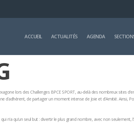
ACCUEIL
ACTUALITÉS
AGENDA
SECTION
G
hexagone lors des Challenges BPCE SPORT, au-delà des nombreux sites d’e
gtaine d’adhérent, de partager un moment intense de Joie et d’Amitié. Ainsi, P
e qui n’a qu’un seul but : divertir le plus grand nombre, avec non seulement, 