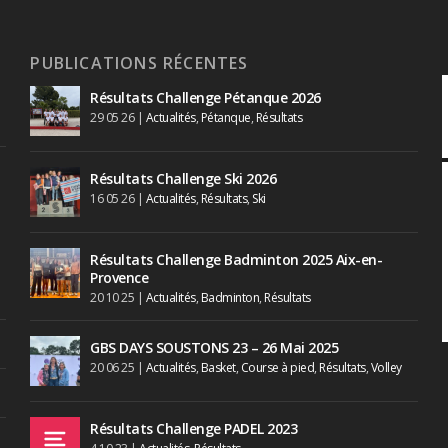
PUBLICATIONS RÉCENTES
Résultats Challenge Pétanque 2026
29 05 26
|
Actualités
,
Pétanque
,
Résultats
Résultats Challenge Ski 2026
16 05 26
|
Actualités
,
Résultats
,
Ski
Résultats Challenge Badminton 2025 Aix-en-
Provence
20 10 25
|
Actualités
,
Badminton
,
Résultats
GBS DAYS SOUSTONS 23 – 26 Mai 2025
20 06 25
|
Actualités
,
Basket
,
Course à pied
,
Résultats
,
Volley
Résultats Challenge PADEL 2023