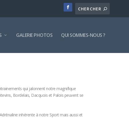
S
GALERIE PHOTOS
QUI SOMMES-NOUS ?
ntrainements qui jalonnent notre magnifique
oitevins, Bordelais, Dacquois et Palois peuvent se
l’Adrénaline inhérente à notre Sport mais aussi et