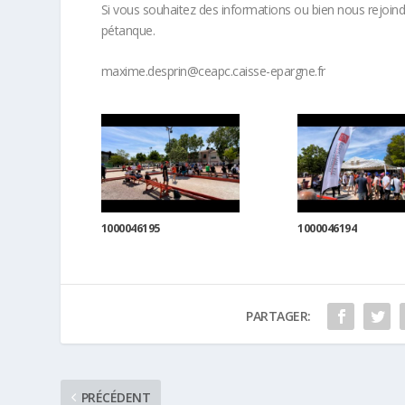
Si vous souhaitez des informations ou bien nous rejoin
pétanque.
maxime.desprin@ceapc.caisse-epargne.fr
1000046195
1000046194
PARTAGER:
PRÉCÉDENT