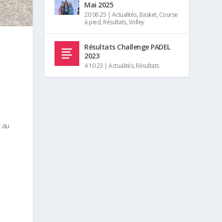
Mai 2025
20 06 25
|
Actualités
,
Basket
,
Course
à pied
,
Résultats
,
Volley
Résultats Challenge PADEL
2023
4 10 23
|
Actualités
,
Résultats
r au