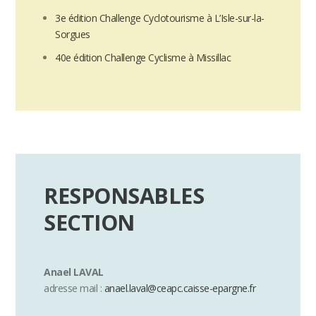
3e édition Challenge Cyclotourisme à L’Isle-sur-la-
Sorgues
40e édition Challenge Cyclisme à Missillac
RESPONSABLES
SECTION
Anael LAVAL
adresse mail :
anael.laval@ceapc.caisse-epargne.fr