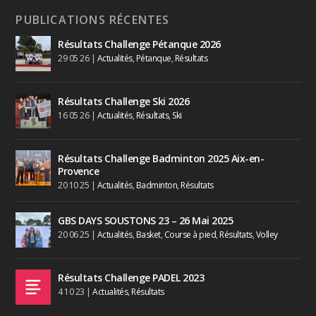
PUBLICATIONS RÉCENTES
Résultats Challenge Pétanque 2026
29 05 26
|
Actualités
,
Pétanque
,
Résultats
Résultats Challenge Ski 2026
16 05 26
|
Actualités
,
Résultats
,
Ski
Résultats Challenge Badminton 2025 Aix-en-
Provence
20 10 25
|
Actualités
,
Badminton
,
Résultats
GBS DAYS SOUSTONS 23 – 26 Mai 2025
20 06 25
|
Actualités
,
Basket
,
Course à pied
,
Résultats
,
Volley
Résultats Challenge PADEL 2023
4 10 23
|
Actualités
,
Résultats