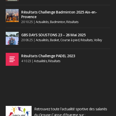
Résultats Challenge Badminton 2025 Aix-en-
Provence
20 10 25
|
Actualités
,
Badminton
,
Résultats
GBS DAYS SOUSTONS 23 – 26 Mai 2025
20 06 25
|
Actualités
,
Basket
,
Course à pied
,
Résultats
,
Volley
Résultats Challenge PADEL 2023
4 10 23
|
Actualités
,
Résultats
Retrouvez toute l'actualité sportive des salariés
du Groupe Caisse d'Epargne sur :