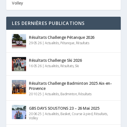
Volley
LES DERNIÈRES PUBLICATIONS
Résultats Challenge Pétanque 2026
29 05 26
|
Actualités
,
Pétanque
,
Résultats
Résultats Challenge Ski 2026
16 05 26
|
Actualités
,
Résultats
,
Ski
Résultats Challenge Badminton 2025 Aix-en-
Provence
20 10 25
|
Actualités
,
Badminton
,
Résultats
GBS DAYS SOUSTONS 23 – 26 Mai 2025
20 06 25
|
Actualités
,
Basket
,
Course à pied
,
Résultats
,
Volley