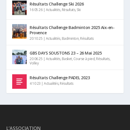
Résultats Challenge Ski 2026
16 05 26
|
Actualités
,
Résultats
,
Ski
Résultats Challenge Badminton 2025 Aix-en-
Provence
20 10 25
|
Actualités
,
Badminton
,
Résultats
GBS DAYS SOUSTONS 23 – 26 Mai 2025
20 06 25
|
Actualités
,
Basket
,
Course à pied
,
Résultats
,
Volley
Résultats Challenge PADEL 2023
4 10 23
|
Actualités
,
Résultats
L’ASSOCIATION