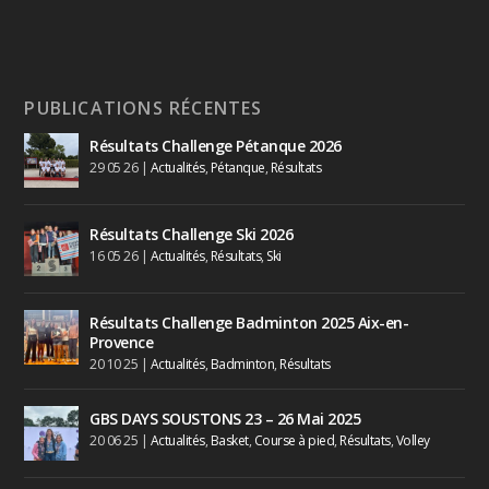
PUBLICATIONS RÉCENTES
Résultats Challenge Pétanque 2026
29 05 26
|
Actualités
,
Pétanque
,
Résultats
Résultats Challenge Ski 2026
16 05 26
|
Actualités
,
Résultats
,
Ski
Résultats Challenge Badminton 2025 Aix-en-
Provence
20 10 25
|
Actualités
,
Badminton
,
Résultats
GBS DAYS SOUSTONS 23 – 26 Mai 2025
20 06 25
|
Actualités
,
Basket
,
Course à pied
,
Résultats
,
Volley