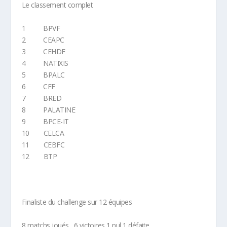
Le classement complet
1 BPVF
2 CEAPC
3 CEHDF
4 NATIXIS
5 BPALC
6 CFF
7 BRED
8 PALATINE
9 BPCE-IT
10 CELCA
11 CEBFC
12 BTP
Finaliste du challenge sur 12 équipes
8 matchs joués , 6 victoires 1 nul 1 défaite