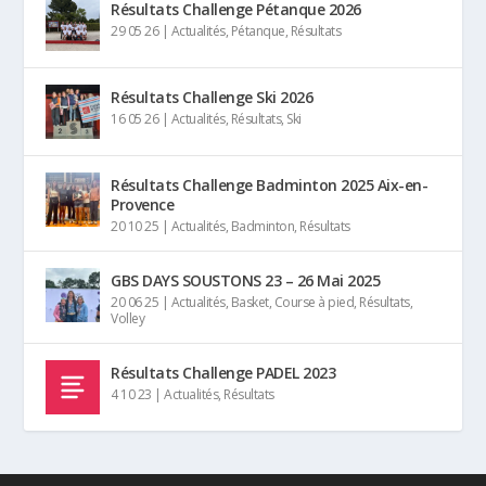
Résultats Challenge Pétanque 2026
29 05 26
|
Actualités
,
Pétanque
,
Résultats
Résultats Challenge Ski 2026
16 05 26
|
Actualités
,
Résultats
,
Ski
Résultats Challenge Badminton 2025 Aix-en-
Provence
20 10 25
|
Actualités
,
Badminton
,
Résultats
GBS DAYS SOUSTONS 23 – 26 Mai 2025
20 06 25
|
Actualités
,
Basket
,
Course à pied
,
Résultats
,
Volley
Résultats Challenge PADEL 2023
4 10 23
|
Actualités
,
Résultats