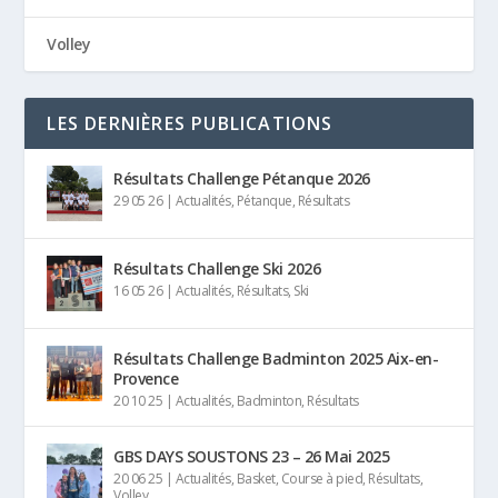
Volley
LES DERNIÈRES PUBLICATIONS
Résultats Challenge Pétanque 2026
29 05 26
|
Actualités
,
Pétanque
,
Résultats
Résultats Challenge Ski 2026
16 05 26
|
Actualités
,
Résultats
,
Ski
Résultats Challenge Badminton 2025 Aix-en-
Provence
20 10 25
|
Actualités
,
Badminton
,
Résultats
GBS DAYS SOUSTONS 23 – 26 Mai 2025
20 06 25
|
Actualités
,
Basket
,
Course à pied
,
Résultats
,
Volley