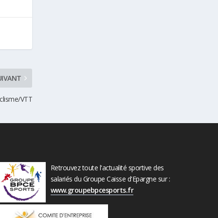
UIVANT
yclisme/VTT
Retrouvez toute l'actualité sportive des
salariés du Groupe Caisse d'Epargne sur :
www.groupebpcesports.fr