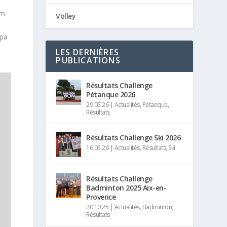
im
Volley
lpa
LES DERNIÈRES
PUBLICATIONS
Résultats Challenge
Pétanque 2026
29 05 26
|
Actualités
,
Pétanque
,
Résultats
Résultats Challenge Ski 2026
16 05 26
|
Actualités
,
Résultats
,
Ski
Résultats Challenge
Badminton 2025 Aix-en-
Provence
20 10 25
|
Actualités
,
Badminton
,
Résultats