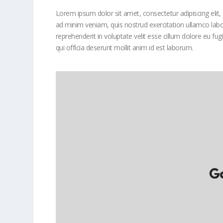
Lorem ipsum dolor sit amet, consectetur adipiscing elit
ad minim veniam, quis nostrud exercitation ullamco labor
reprehenderit in voluptate velit esse cillum dolore eu fug
qui officia deserunt mollit anim id est laborum.