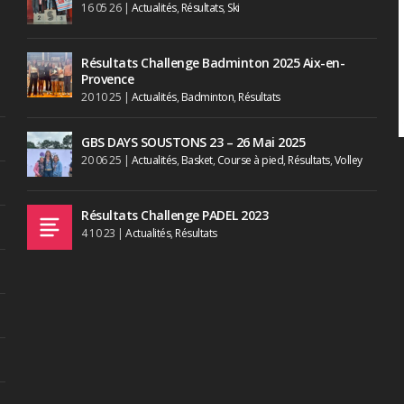
16 05 26
|
Actualités
,
Résultats
,
Ski
Résultats Challenge Badminton 2025 Aix-en-
Provence
20 10 25
|
Actualités
,
Badminton
,
Résultats
GBS DAYS SOUSTONS 23 – 26 Mai 2025
20 06 25
|
Actualités
,
Basket
,
Course à pied
,
Résultats
,
Volley
Résultats Challenge PADEL 2023
4 10 23
|
Actualités
,
Résultats