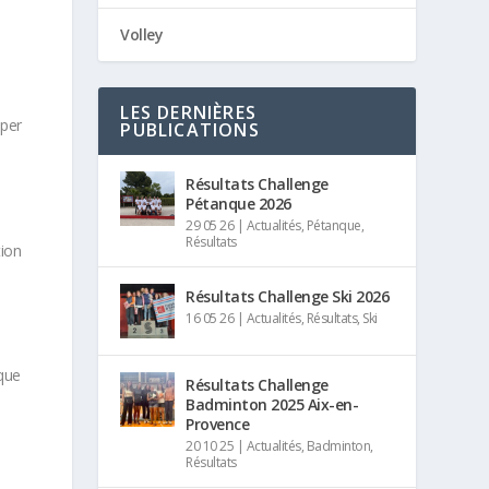
Volley
LES DERNIÈRES
iper
PUBLICATIONS
Résultats Challenge
Pétanque 2026
29 05 26
|
Actualités
,
Pétanque
,
Résultats
tion
Résultats Challenge Ski 2026
16 05 26
|
Actualités
,
Résultats
,
Ski
aque
Résultats Challenge
Badminton 2025 Aix-en-
Provence
20 10 25
|
Actualités
,
Badminton
,
Résultats