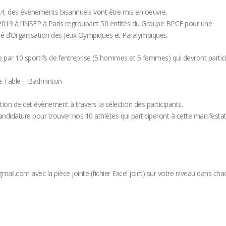
24, des évènements bisannuels vont être mis en oeuvre.
 2019 à l’INSEP à Paris regroupant 50 entités du Groupe BPCE pour une
ité d’Organisation des Jeux Oympiques et Paralympiques.
par 10 sportifs de l’entreprise (5 hommes et 5 femmes) qui devront partic
de Table – Badminton
tion de cet évènement à travers la sélection des participants.
andidature pour trouver nos 10 athlètes qui participeront à cette manifesta
l.com avec la pièce jointe (fichier Excel joint) sur votre niveau dans ch