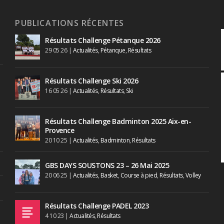
PUBLICATIONS RÉCENTES
Résultats Challenge Pétanque 2026
29 05 26
|
Actualités
,
Pétanque
,
Résultats
Résultats Challenge Ski 2026
16 05 26
|
Actualités
,
Résultats
,
Ski
Résultats Challenge Badminton 2025 Aix-en-
Provence
20 10 25
|
Actualités
,
Badminton
,
Résultats
GBS DAYS SOUSTONS 23 – 26 Mai 2025
20 06 25
|
Actualités
,
Basket
,
Course à pied
,
Résultats
,
Volley
Résultats Challenge PADEL 2023
4 10 23
|
Actualités
,
Résultats