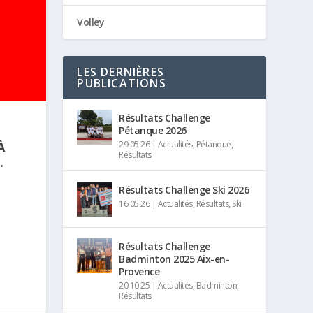
Volley
LES DERNIÈRES
PUBLICATIONS
Résultats Challenge
Pétanque 2026
À
29 05 26
|
Actualités
,
Pétanque
,
Résultats
.
Résultats Challenge Ski 2026
16 05 26
|
Actualités
,
Résultats
,
Ski
Résultats Challenge
Badminton 2025 Aix-en-
Provence
20 10 25
|
Actualités
,
Badminton
,
Résultats