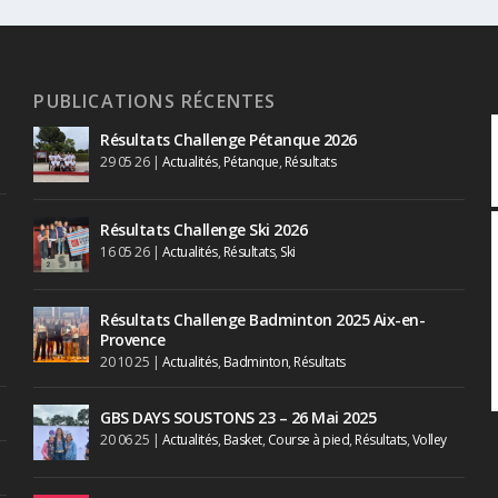
PUBLICATIONS RÉCENTES
Résultats Challenge Pétanque 2026
29 05 26
|
Actualités
,
Pétanque
,
Résultats
Résultats Challenge Ski 2026
16 05 26
|
Actualités
,
Résultats
,
Ski
Résultats Challenge Badminton 2025 Aix-en-
Provence
20 10 25
|
Actualités
,
Badminton
,
Résultats
GBS DAYS SOUSTONS 23 – 26 Mai 2025
20 06 25
|
Actualités
,
Basket
,
Course à pied
,
Résultats
,
Volley