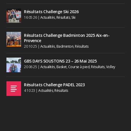
Résultats Challenge Ski 2026
16 05 26
|
Actualités
,
Résultats
,
Ski
Résultats Challenge Badminton 2025 Aix-en-
Provence
20 10 25
|
Actualités
,
Badminton
,
Résultats
GBS DAYS SOUSTONS 23 – 26 Mai 2025
20 06 25
|
Actualités
,
Basket
,
Course à pied
,
Résultats
,
Volley
Résultats Challenge PADEL 2023
4 10 23
|
Actualités
,
Résultats