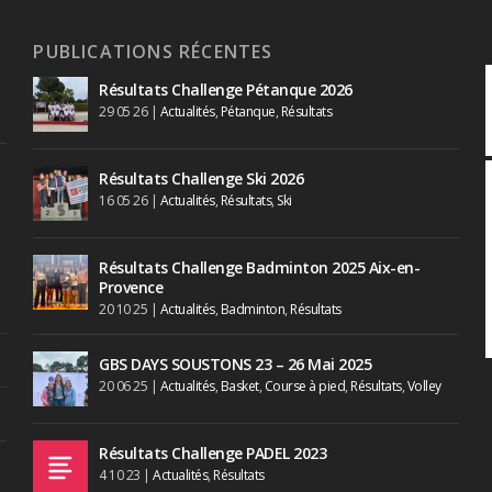
PUBLICATIONS RÉCENTES
Résultats Challenge Pétanque 2026
29 05 26
|
Actualités
,
Pétanque
,
Résultats
Résultats Challenge Ski 2026
16 05 26
|
Actualités
,
Résultats
,
Ski
Résultats Challenge Badminton 2025 Aix-en-
Provence
20 10 25
|
Actualités
,
Badminton
,
Résultats
GBS DAYS SOUSTONS 23 – 26 Mai 2025
20 06 25
|
Actualités
,
Basket
,
Course à pied
,
Résultats
,
Volley
Résultats Challenge PADEL 2023
4 10 23
|
Actualités
,
Résultats