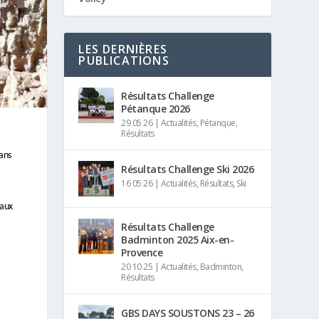
LES DERNIÈRES
PUBLICATIONS
Résultats Challenge
Pétanque 2026
29 05 26
|
Actualités
,
Pétanque
,
Résultats
ans
Résultats Challenge Ski 2026
16 05 26
|
Actualités
,
Résultats
,
Ski
 aux
Résultats Challenge
Badminton 2025 Aix-en-
Provence
20 10 25
|
Actualités
,
Badminton
,
Résultats
GBS DAYS SOUSTONS 23 – 26