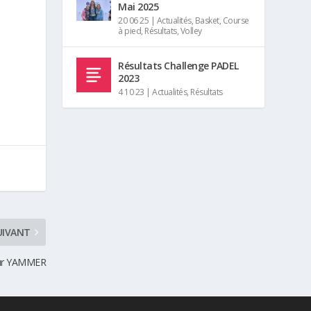
Mai 2025
20 06 25
|
Actualités
,
Basket
,
Course
à pied
,
Résultats
,
Volley
Résultats Challenge PADEL
2023
4 10 23
|
Actualités
,
Résultats
UIVANT
ur YAMMER