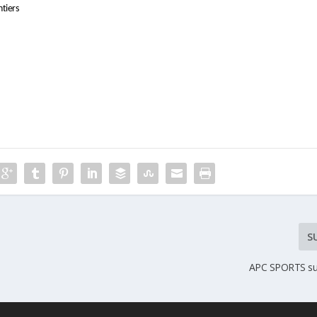
ntiers
nnée
S
APC SPORTS s