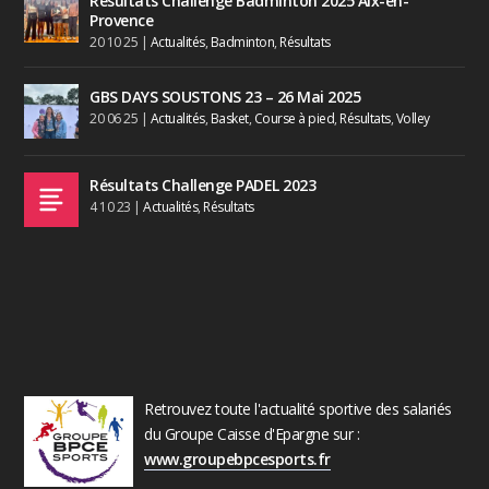
Résultats Challenge Badminton 2025 Aix-en-
Provence
20 10 25
|
Actualités
,
Badminton
,
Résultats
GBS DAYS SOUSTONS 23 – 26 Mai 2025
20 06 25
|
Actualités
,
Basket
,
Course à pied
,
Résultats
,
Volley
Résultats Challenge PADEL 2023
4 10 23
|
Actualités
,
Résultats
Retrouvez toute l'actualité sportive des salariés
du Groupe Caisse d'Epargne sur :
www.groupebpcesports.fr