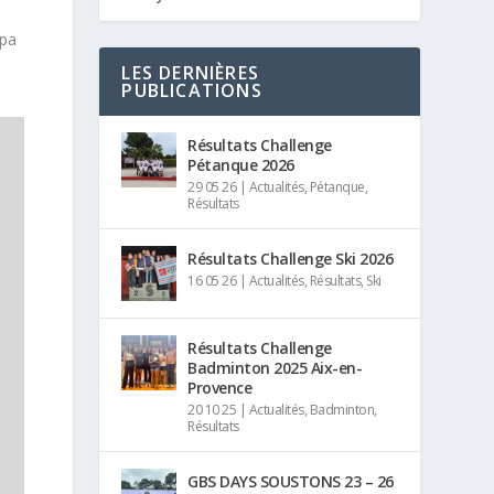
lpa
LES DERNIÈRES
PUBLICATIONS
Résultats Challenge
Pétanque 2026
29 05 26
|
Actualités
,
Pétanque
,
Résultats
Résultats Challenge Ski 2026
16 05 26
|
Actualités
,
Résultats
,
Ski
Résultats Challenge
Badminton 2025 Aix-en-
Provence
20 10 25
|
Actualités
,
Badminton
,
Résultats
GBS DAYS SOUSTONS 23 – 26