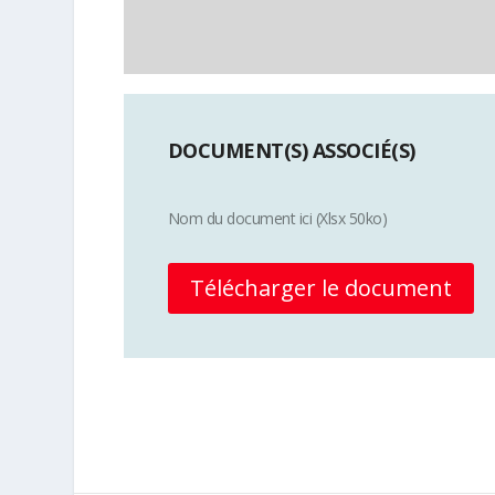
DOCUMENT(S) ASSOCIÉ(S)
Nom du document ici (Xlsx 50ko)
Télécharger le document
Plus d'info sur la discipline Ball-Tr