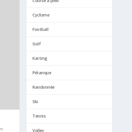
Course à pied
Cyclisme
Football
Golf
Karting
Pétanque
Randonnée
Ski
Tennis
im
Volley