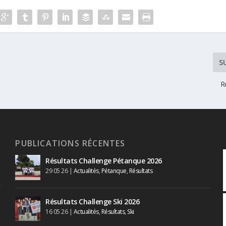
S
R
PUBLICATIONS RÉCENTES
Résultats Challenge Pétanque 2026
29 05 26
|
Actualités
,
Pétanque
,
Résultats
Résultats Challenge Ski 2026
16 05 26
|
Actualités
,
Résultats
,
Ski