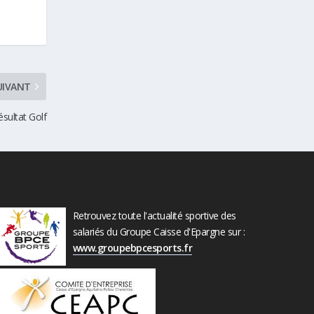
UIVANT
ésultat Golf
Retrouvez toute l'actualité sportive des
salariés du Groupe Caisse d'Epargne sur :
www.groupebpcesports.fr