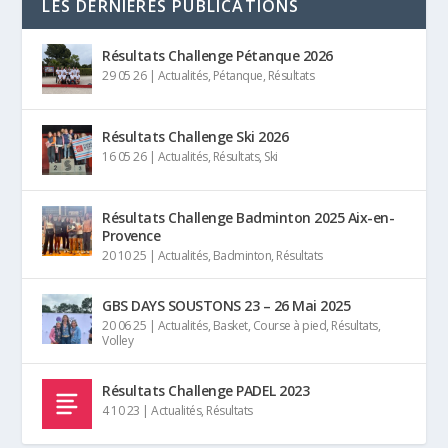
LES DERNIÈRES PUBLICATIONS
Résultats Challenge Pétanque 2026
29 05 26
|
Actualités
,
Pétanque
,
Résultats
Résultats Challenge Ski 2026
16 05 26
|
Actualités
,
Résultats
,
Ski
Résultats Challenge Badminton 2025 Aix-en-
Provence
20 10 25
|
Actualités
,
Badminton
,
Résultats
GBS DAYS SOUSTONS 23 – 26 Mai 2025
20 06 25
|
Actualités
,
Basket
,
Course à pied
,
Résultats
,
Volley
Résultats Challenge PADEL 2023
4 10 23
|
Actualités
,
Résultats