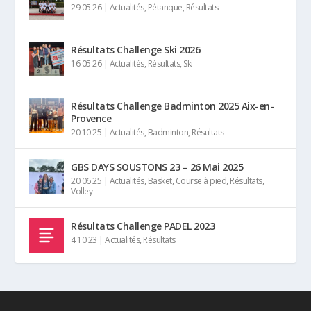
29 05 26
|
Actualités
,
Pétanque
,
Résultats
Résultats Challenge Ski 2026
16 05 26
|
Actualités
,
Résultats
,
Ski
Résultats Challenge Badminton 2025 Aix-en-
Provence
20 10 25
|
Actualités
,
Badminton
,
Résultats
GBS DAYS SOUSTONS 23 – 26 Mai 2025
20 06 25
|
Actualités
,
Basket
,
Course à pied
,
Résultats
,
Volley
Résultats Challenge PADEL 2023
4 10 23
|
Actualités
,
Résultats