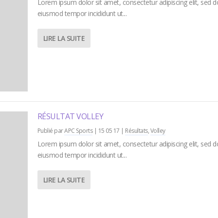
Lorem ipsum dolor sit amet, consectetur adipiscing elit, sed d
eiusmod tempor incididunt ut...
LIRE LA SUITE
RÉSULTAT VOLLEY
Publié par
APC Sports
|
15 05 17
|
Résultats
,
Volley
Lorem ipsum dolor sit amet, consectetur adipiscing elit, sed d
eiusmod tempor incididunt ut...
LIRE LA SUITE