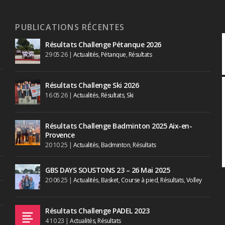
PUBLICATIONS RÉCENTES
Résultats Challenge Pétanque 2026
29 05 26
|
Actualités
,
Pétanque
,
Résultats
Résultats Challenge Ski 2026
16 05 26
|
Actualités
,
Résultats
,
Ski
Résultats Challenge Badminton 2025 Aix-en-
Provence
20 10 25
|
Actualités
,
Badminton
,
Résultats
GBS DAYS SOUSTONS 23 – 26 Mai 2025
20 06 25
|
Actualités
,
Basket
,
Course à pied
,
Résultats
,
Volley
Résultats Challenge PADEL 2023
4 10 23
|
Actualités
,
Résultats