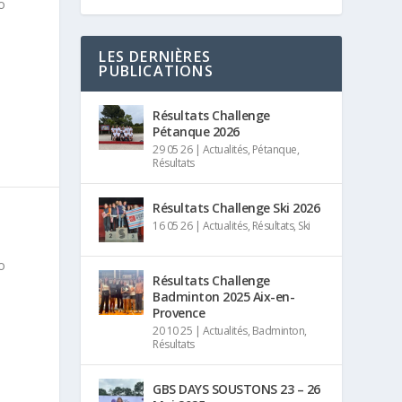
o
LES DERNIÈRES
PUBLICATIONS
Résultats Challenge
Pétanque 2026
29 05 26
|
Actualités
,
Pétanque
,
Résultats
Résultats Challenge Ski 2026
16 05 26
|
Actualités
,
Résultats
,
Ski
o
Résultats Challenge
Badminton 2025 Aix-en-
Provence
20 10 25
|
Actualités
,
Badminton
,
Résultats
GBS DAYS SOUSTONS 23 – 26