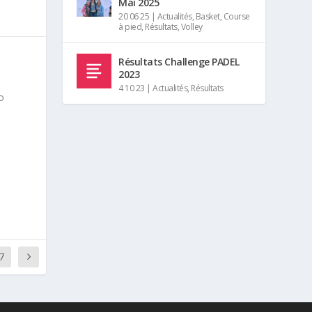
Mai 2025
20 06 25
|
Actualités
,
Basket
,
Course
à pied
,
Résultats
,
Volley
Résultats Challenge PADEL
2023
4 10 23
|
Actualités
,
Résultats
o
7