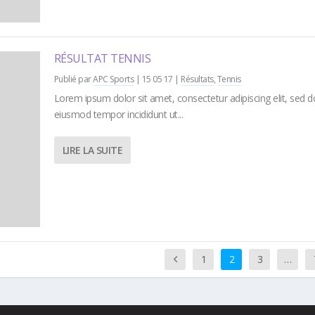
RÉSULTAT TENNIS
Publié par
APC Sports
|
15 05 17
|
Résultats
,
Tennis
Lorem ipsum dolor sit amet, consectetur adipiscing elit, sed d
eiusmod tempor incididunt ut...
LIRE LA SUITE
1
2
3
…