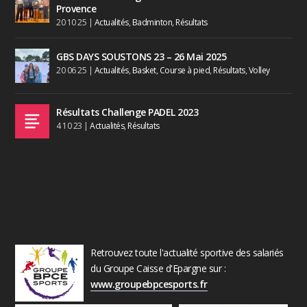
Provence
20 10 25
|
Actualités
,
Badminton
,
Résultats
GBS DAYS SOUSTONS 23 – 26 Mai 2025
20 06 25
|
Actualités
,
Basket
,
Course à pied
,
Résultats
,
Volley
Résultats Challenge PADEL 2023
4 10 23
|
Actualités
,
Résultats
Retrouvez toute l'actualité sportive des salariés
du Groupe Caisse d'Epargne sur :
www.groupebpcesports.fr