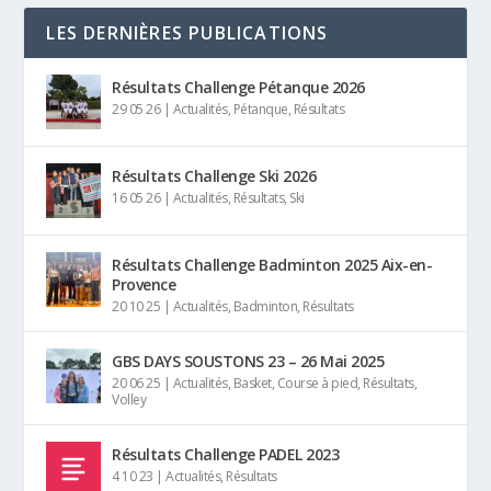
LES DERNIÈRES PUBLICATIONS
Résultats Challenge Pétanque 2026
29 05 26
|
Actualités
,
Pétanque
,
Résultats
Résultats Challenge Ski 2026
16 05 26
|
Actualités
,
Résultats
,
Ski
Résultats Challenge Badminton 2025 Aix-en-
Provence
20 10 25
|
Actualités
,
Badminton
,
Résultats
GBS DAYS SOUSTONS 23 – 26 Mai 2025
20 06 25
|
Actualités
,
Basket
,
Course à pied
,
Résultats
,
Volley
Résultats Challenge PADEL 2023
4 10 23
|
Actualités
,
Résultats